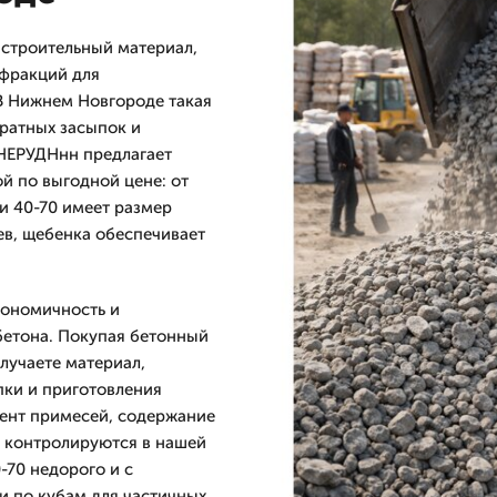
 строительный материал,
 фракций для
В Нижнем Новгороде такая
ратных засыпок и
НЕРУДНнн предлагает
й по выгодной цене: от
и 40-70 имеет размер
ев, щебенка обеспечивает
кономичность и
бетона. Покупая бетонный
лучаете материал,
пки и приготовления
ент примесей, содержание
 контролируются в нашей
-70 недорого и с
и по кубам для частичных