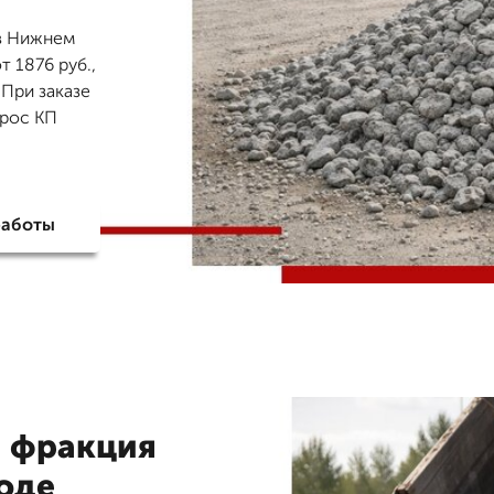
в Нижнем
т 1876 руб.,
 При заказе
прос КП
работы
я фракция
оде