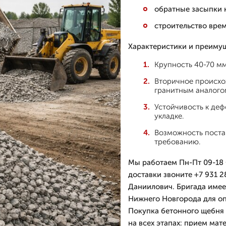
обратные засыпки 
строительство вре
Характеристики и преимущ
Крупность 40-70 м
Вторичное происхо
гранитным аналого
Устойчивость к де
укладке.
Возможность поста
требованию.
Мы работаем Пн-Пт 09-18 С
доставки звоните +7 931 2
Даниилович. Бригада имее
Нижнего Новгорода для оп
Покупка бетонного щебня 
на всех этапах: прием мат