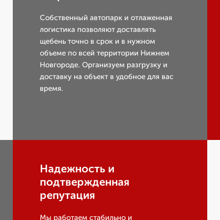
Собственный автопарк и отлаженная
логистика позволяют доставлять
щебень точно в срок и в нужном
объеме по всей территории Нижнем
Новгороде. Организуем разгрузку и
доставку на объект в удобное для вас
время.
Надежность и
подтвержденная
репутация
Мы работаем стабильно и