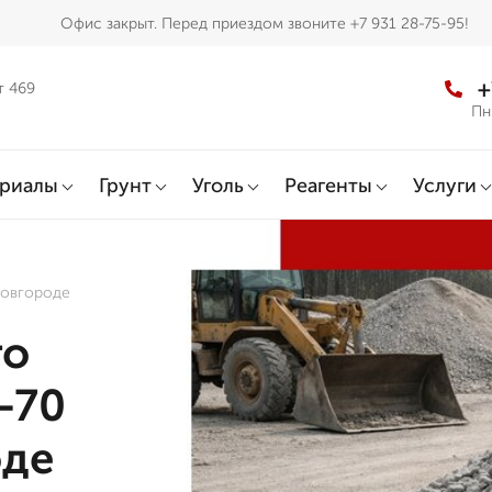
Офис закрыт. Перед приездом звоните +7 931 28-75-95!
+
т 469
Пн
ериалы
Грунт
Уголь
Реагенты
Услуги
Новгороде
го
-70
оде