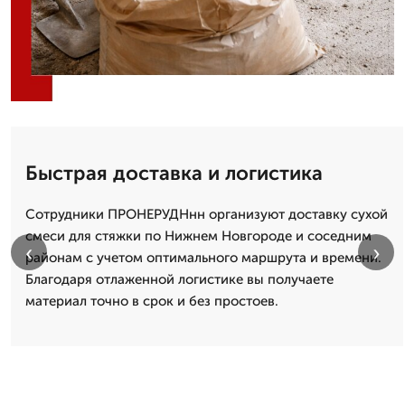
Быстрая доставка и логистика
Сотрудники ПРОНЕРУДНнн организуют доставку сухой
смеси для стяжки по Нижнем Новгороде и соседним
‹
›
районам с учетом оптимального маршрута и времени.
Благодаря отлаженной логистике вы получаете
материал точно в срок и без простоев.