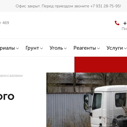
Офис закрыт. Перед приездом звоните +7 931 28-75-95!
+
т 469
Пн
ериалы
Грунт
Уголь
Реагенты
Услуги
самосвалами
ого