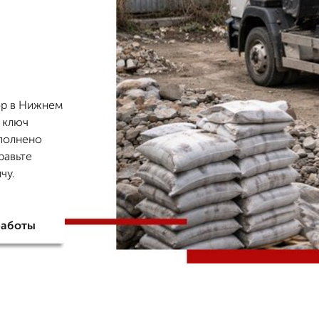
ор в Нижнем
 ключ
ыполнено
равьте
чу.
работы