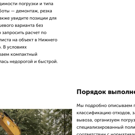
одимости погрузки и типа
боты — демонтаж, резка
акже увидите позиции для
шевого варианта без
 запросить расчет по
иста на объект в Нижнего
. В условиях
ираем компактный
лась недорогой и быстрой.
Порядок выполне
Мы подробно описываем п
классификацию отходов, з
вывоза, организуем погру
специализированный полиг
соответствии с норматива