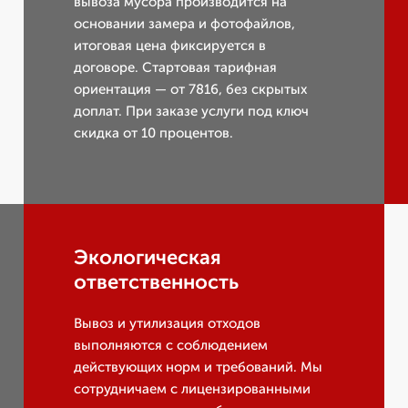
вывозa мусора производится на
основании замера и фотофайлов,
итоговая цена фиксируется в
договоре. Стартовая тарифная
ориентация — от 7816, без скрытых
доплат. При заказе услуги под ключ
скидка от 10 процентов.
Экологическая
ответственность
Вывоз и утилизация отходов
выполняются с соблюдением
действующих норм и требований. Мы
сотрудничаем с лицензированными