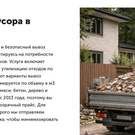
усора в
и безопасный вывоз
тируясь на потребности
ов. Услуга включает
и утилизацию отходов по
ют варианты вывоз
рмируется по объему в м3
меси, бетон, дерево и
 2013 года, поэтому вы
озрачный прайс. Для
орого мы отправляем
жа, чтобы минимизировать