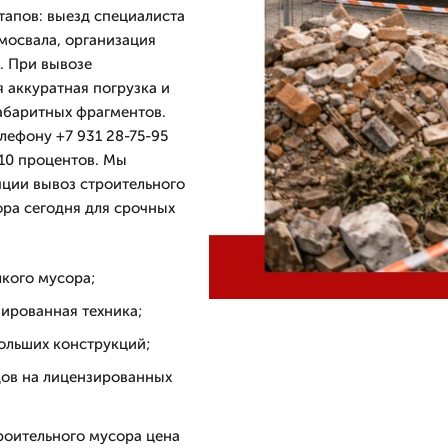
тапов: выезд специалиста
мосвала, организация
. При вывозе
 аккуратная погрузка и
габаритных фрагментов.
лефону +7 931 28-75-95
 10 процентов. Мы
пции вывоз строительного
ора сегодня для срочных
лкого мусора;
зированная техника;
ольших конструкций;
дов на лицензированных
роительного мусора цена