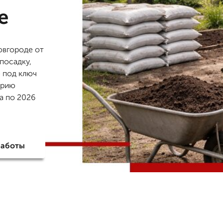
е
овгороде от
посадку,
е под ключ
Юрию
да по 2026
работы