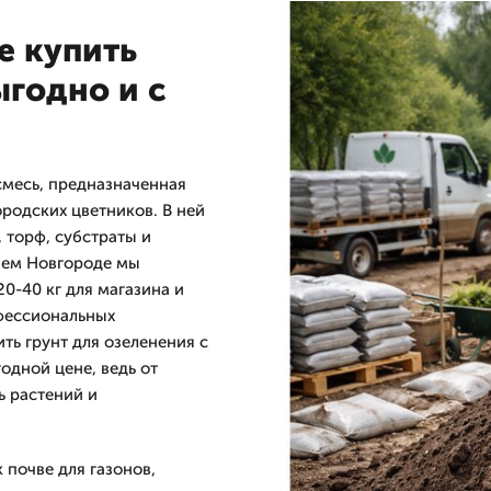
е купить
ыгодно и с
смесь, предназначенная
ородских цветников. В ней
 торф, субстраты и
нем Новгороде мы
0-40 кг для магазина и
офессиональных
ть грунт для озеленения с
одной цене, ведь от
ь растений и
 почве для газонов,