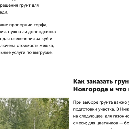
решения грунт для
ади.
акие пропорции торфа,
ния, нужна ли допподсипка
 для озеленения за куб и
ключена стоимость мешка,
ьные услуги по выгрузке.
Как заказать гру
Новгороде и что 
При выборе грунта важно у
подготовки участка. В Н
на следующее: для газонн
смеси; для цветников — бо