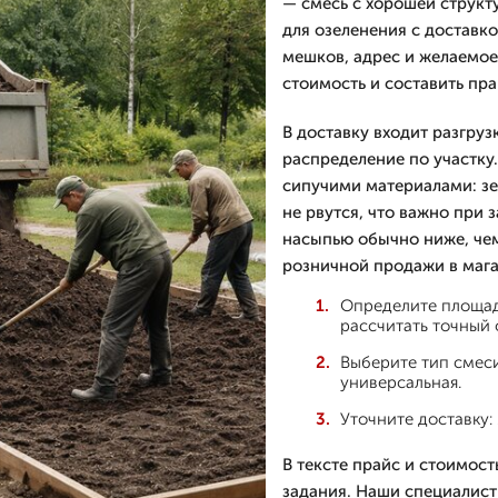
— смесь с хорошей структу
для озеленения с доставко
мешков, адрес и желаемое
стоимость и составить пра
В доставку входит разгру
распределение по участку
сипучими материалами: зе
не рвутся, что важно при 
насыпью обычно ниже, чем
розничной продажи в мага
Определите площад
рассчитать точный 
Выберите тип смеси
универсальная.
Уточните доставку:
В тексте прайс и стоимос
задания. Наши специалист