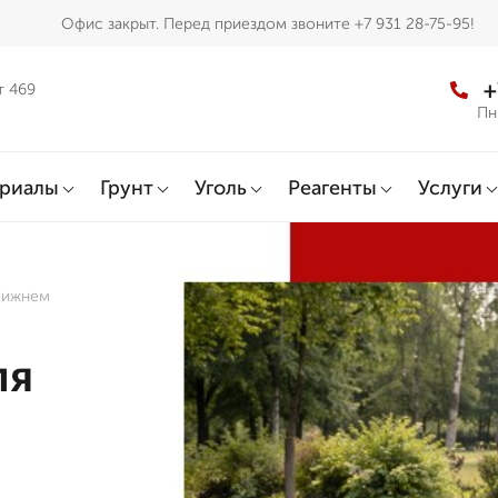
Офис закрыт. Перед приездом звоните +7 931 28-75-95!
+
т 469
Пн
ериалы
Грунт
Уголь
Реагенты
Услуги
 Нижнем
ля