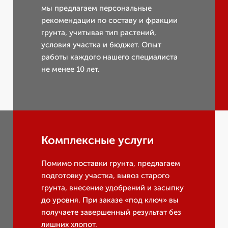
мы предлагаем персональные
рекомендации по составу и фракции
грунта, учитывая тип растений,
условия участка и бюджет. Опыт
работы каждого нашего специалиста
не менее 10 лет.
Комплексные услуги
Помимо поставки грунта, предлагаем
подготовку участка, вывоз старого
грунта, внесение удобрений и засыпку
до уровня. При заказе «под ключ» вы
получаете завершенный результат без
лишних хлопот.