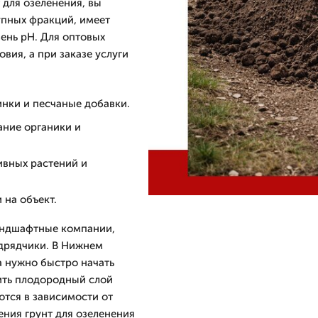
 для озеленения, вы
упных фракций, имеет
ень рН. Для оптовых
вия, а при заказе услуги
инки и песчаные добавки.
ание органики и
ивных растений и
 на объект.
андшафтные компании,
дрядчики. В Нижнем
а нужно быстро начать
ить плодородный слой
ются в зависимости от
ения грунт для озеленения