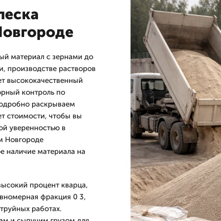
песка
Новгороде
ый материал с зернами до
и, производстве растворов
ет высококачественный
орный контроль по
 подробно раскрываем
ет стоимости, чтобы вы
ой уверенностью в
ем Новгороде
е наличие материала на
высокий процент кварца,
вномерная фракция 0 3,
труйных работах.
ам и сыпучим грузом для