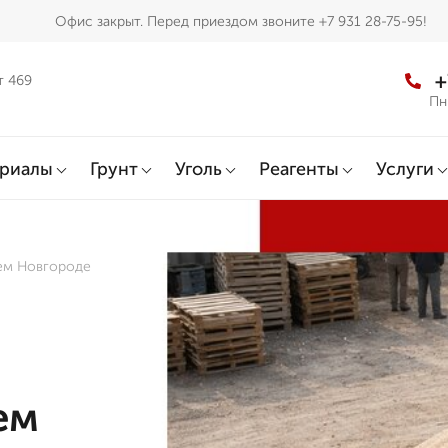
Офис закрыт. Перед приездом звоните +7 931 28-75-95!
+
т 469
Пн
ериалы
Грунт
Уголь
Реагенты
Услуги
нем Новгороде
ем