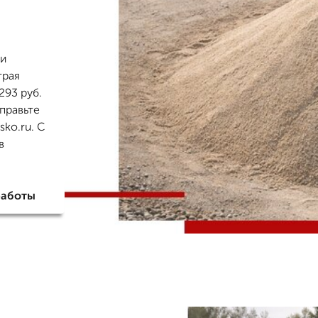
 и
трая
293 руб.
правьте
ko.ru. С
в
работы