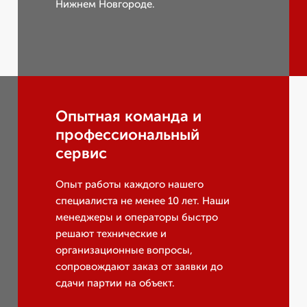
Нижнем Новгороде.
Опытная команда и
профессиональный
сервис
Опыт работы каждого нашего
специалиста не менее 10 лет. Наши
менеджеры и операторы быстро
решают технические и
организационные вопросы,
сопровождают заказ от заявки до
сдачи партии на объект.