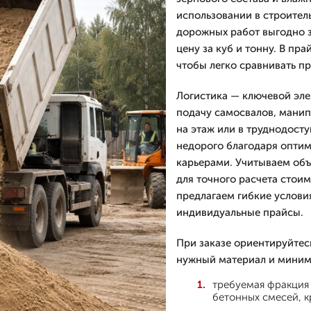
использовании в строител
дорожных работ выгодно з
цену за куб и тонну. В пра
чтобы легко сравнивать п
Логистика — ключевой эле
подачу самосвалов, манип
на этаж или в труднодост
недорого благодаря опти
карьерами. Учитываем объ
для точного расчета стои
предлагаем гибкие услови
индивидуальные прайсы.
При заказе ориентируйтес
нужный материал и миним
требуемая фракция 
бетонных смесей, 