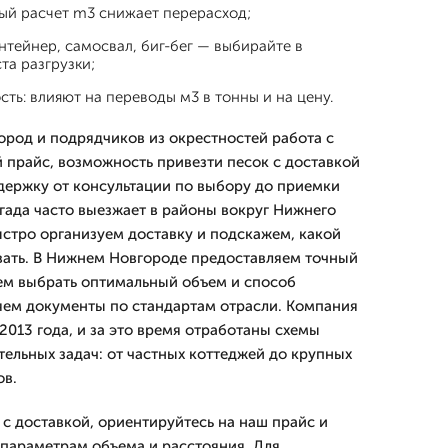
ный расчет m3 снижает перерасход;
нтейнер, самосвал, биг-бег — выбирайте в
та разгрузки;
сть: влияют на переводы м3 в тонны и на цену.
род и подрядчиков из окрестностей работа с
 прайс, возможность привезти песок с доставкой
держку от консультации по выбору до приемки
игада часто выезжает в районы вокруг Нижнего
стро организуем доставку и подскажем, какой
вать. В Нижнем Новгороде предоставляем точный
ем выбрать оптимальный объем и способ
яем документы по стандартам отрасли. Компания
013 года, и за это время отработаны схемы
тельных задач: от частных коттеджей до крупных
ов.
 с доставкой, ориентируйтесь на наш прайс и
 параметрам объема и расстояния. Для