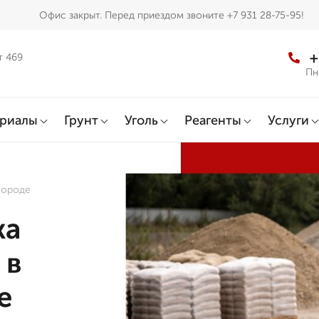
Офис закрыт. Перед приездом звоните +7 931 28-75-95!
+
т 469
Пн
ериалы
Грунт
Уголь
Реагенты
Услуги
городе
жа
 в
е