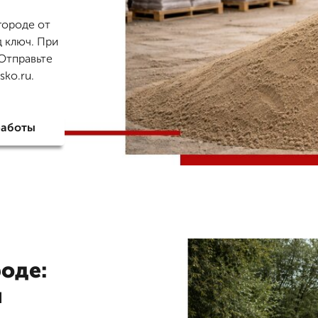
городе от
д ключ. При
 Отправьте
ko.ru.
работы
оде:
я