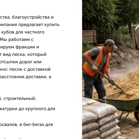
ства, благоустройства и
омпания предлагает купить
 кубов для частного
 Мы работаем с
лируем фракции и
т вид песка, который
 отсыпки дорог или
но: песок с доставкой
расстояния доставки, а
, строительный;
катурки до крупного для
свалов, в биг-бегах для