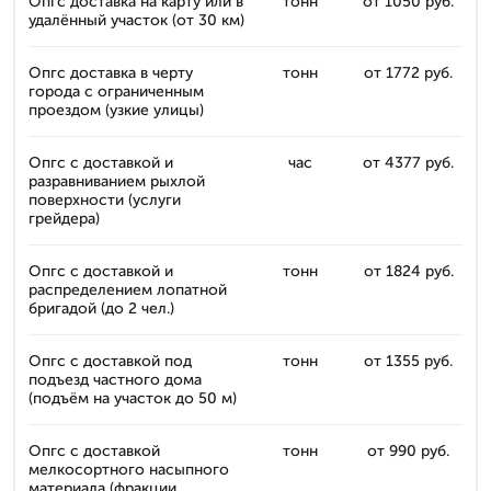
Опгс доставка на карту или в
тонн
от 1050 руб.
удалённый участок (от 30 км)
Опгс доставка в черту
тонн
от 1772 руб.
города с ограниченным
проездом (узкие улицы)
Опгс с доставкой и
час
от 4377 руб.
разравниванием рыхлой
поверхности (услуги
грейдера)
Опгс с доставкой и
тонн
от 1824 руб.
распределением лопатной
бригадой (до 2 чел.)
Опгс с доставкой под
тонн
от 1355 руб.
подъезд частного дома
(подъём на участок до 50 м)
Опгс с доставкой
тонн
от 990 руб.
мелкосортного насыпного
материала (фракции