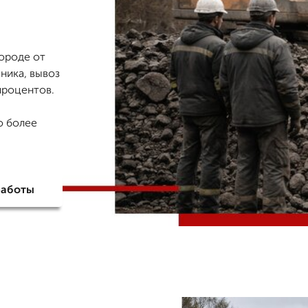
ороде от
хника, вывоз
 процентов.
о более
работы