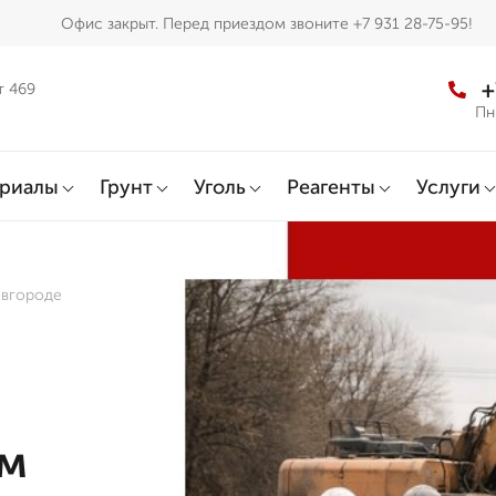
Офис закрыт. Перед приездом звоните +7 931 28-75-95!
+
т 469
Пн
ериалы
Грунт
Уголь
Реагенты
Услуги
овгороде
ем