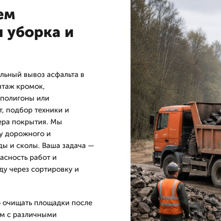
ем
 уборка и
ьный вывоз асфальта в
нтаж кромок,
 полигоны или
т, подбор техники и
ера покрытия. Мы
у дорожного и
ды и сколы. Ваша задача —
асность работ и
у через сортировку и
о очищать площадки после
ем с различными