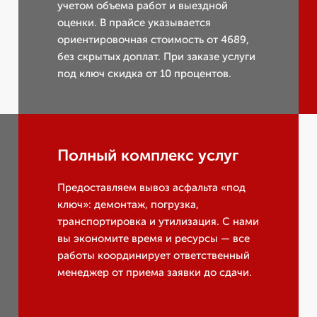
учетом объема работ и выездной
оценки. В прайсе указывается
ориентировочная стоимость от 4689,
без скрытых доплат. При заказе услуги
под ключ скидка от 10 процентов.
Полный комплекс услуг
Предоставляем вывоз асфальта «под
ключ»: демонтаж, погрузка,
транспортировка и утилизация. С нами
вы экономите время и ресурсы — все
работы координирует ответственный
менеджер от приема заявки до сдачи.