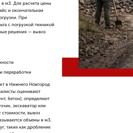
 в м3. Для расчета цены
айс и окончательная
огрузки. При
ьта с погрузкой техникой
чные решения — вывоз
мности
и переработки
ект в Нижнего Новгород
циалисты оценивают
нт, бетон), определяют
зчик, экскаватор или
 стоимости, вывоз
казываются объемы в м3,
г, таких как дробление