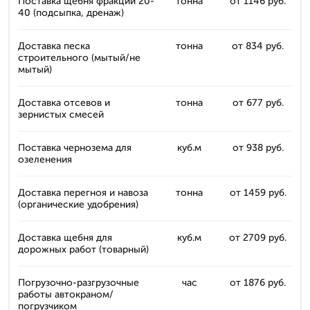
Поставка щебня фракции 20-
тонна
от 1146 руб.
40 (подсыпка, дренаж)
Доставка песка
тонна
от 834 руб.
строительного (мытый/не
мытый)
Доставка отсевов и
тонна
от 677 руб.
зернистых смесей
Поставка чернозема для
куб.м
от 938 руб.
озеленения
Доставка перегноя и навоза
тонна
от 1459 руб.
(органические удобрения)
Доставка щебня для
куб.м
от 2709 руб.
дорожных работ (товарный)
Погрузочно-разгрузочные
час
от 1876 руб.
работы автокраном/
погрузчиком