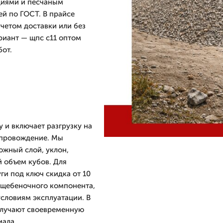
циями и песчаным
й по ГОСТ. В прайсе
учетом доставки или без
риант — щпс с11 оптом
бот.
у и включает разгрузку на
опровождение. Мы
ожный слой, уклон,
 объем кубов. Для
уги под ключ скидка от 10
и щебеночного компонента,
условиям эксплуатации. В
олучают своевременную
иала.