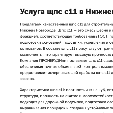
Услуга щпс с11 в Нижн
Предлагаем качественный щпс с11 для строительн
Нижнем Новгороде. Щпс с11 — это смесь щебня и 
фракцией, соответствующая требованиям ГОСТ, п
подготовки оснований, подсыпки, укрепления и о
котлованов. В составе щпс с11 присутствуют гран
компоненты, что гарантирует высокую прочность 
Компания ПРОНЕРУДНнн поставляет щпс с11 с дос
обеспечивая точные объемы в м3, контроль влажн
предоставляет исчерпывающий прайс на щпс с11 д
заказов.
Характеристики щпс с11: плотность и кг на куб, о
структура, прочность на сжатие и морозостойкост
подходит для дорожной подсыпки, подготовки сло
выравнивания площадок и создания устойчивых о