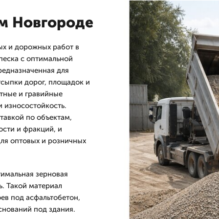
ем Новгороде
ых и дорожных работ в
песка с оптимальной
редназначенная для
тсыпки дорог, площадок и
итные и гравийные
и износостойкость.
тавкой по объектам,
ости и фракций, и
ля оптовых и розничных
птимальная зерновая
ь. Такой материал
ев под асфальтобетон,
снований под здания.