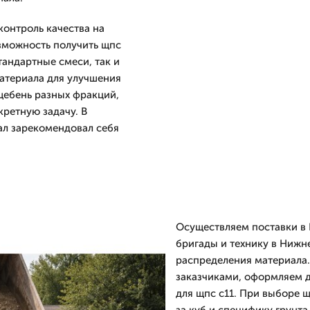
контроль качества на
зможность получить щпс
тандартные смеси, так и
атериала для улучшения
щебень разных фракций,
кретную задачу. В
ал зарекомендовал себя
Осуществляем поставки в
бригады и технику в Нижн
распределения материала
заказчиками, оформляем 
для щпс с11. При выборе щ