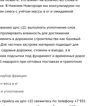
на объекте: это влияет на количество слоёв и
ки. В Нижнем Новгороде мы консультируем по
м смесь с учётом массы в кг и ожидаемой
ванию щпс с11: выполнять уплотнение слоя
нтролировать влажность для достижения
менять в дорожном строительстве как базовый
Для частных застроек материал подходит для
 садовые дорожки, стоянки и въезды, а в
ания подсыпки под фундамент и временных дорог
1 недорого при оптовых поставках и грамотном
 подбор фракции
и веса в кг
а и уплотнение
 прайса на щпс с11 свяжитесь по телефону +7 931