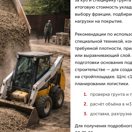
за куб и специфику грунта 
итоговую стоимость уклад
выбору фракции, подбирае
нагрузки на покрытие.
Рекомендации по использо
специальной техникой, ко
требуемой плотности, при
или выравнивающий слой. 
подготовки основания под
строительстве — для созд
на стройплощадке. Щпс с1
планировании логистики.
проверка грунта и
расчёт объёма в м3 
доставка, разгрузк
Для получения подробного