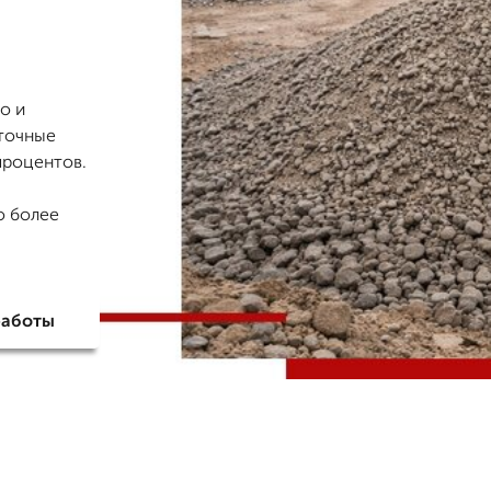
о и
 точные
 процентов.
о более
работы