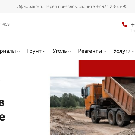
Офис закрыт. Перед приездом звоните +7 931 28-75-95!
+
т 469
Пн
ериалы
Грунт
Уголь
Реагенты
Услуги
о
в
е