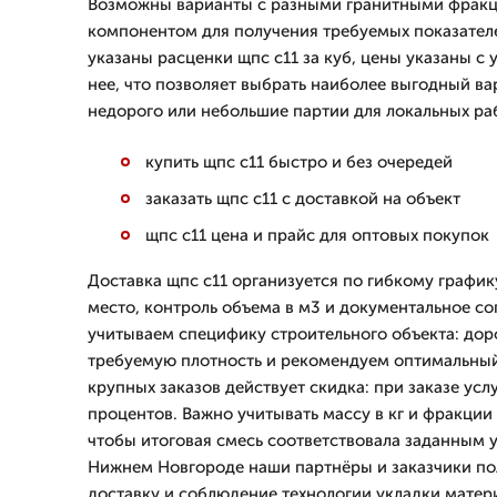
Возможны варианты с разными гранитными фрак
компонентом для получения требуемых показателе
указаны расценки щпс с11 за куб, цены указаны с 
нее, что позволяет выбрать наиболее выгодный ва
недорого или небольшие партии для локальных ра
купить щпс с11 быстро и без очередей
заказать щпс с11 с доставкой на объект
щпс с11 цена и прайс для оптовых покупок
Доставка щпс с11 организуется по гибкому график
место, контроль объема в м3 и документальное с
учитываем специфику строительного объекта: дор
требуемую плотность и рекомендуем оптимальный
крупных заказов действует скидка: при заказе усл
процентов. Важно учитывать массу в кг и фракци
чтобы итоговая смесь соответствовала заданным 
Нижнем Новгороде наши партнёры и заказчики п
доставку и соблюдение технологии укладки матер